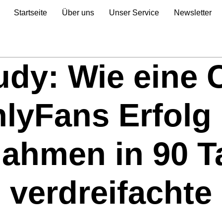
Startseite
Über uns
Unser Service
Newsletter
dy: Wie eine 
nlyFans Erfolg 
nahmen in 90 T
verdreifachte