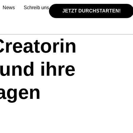
News
Schreib uns
JETZT DURCHSTARTEN!
Creatorin
und ihre
agen